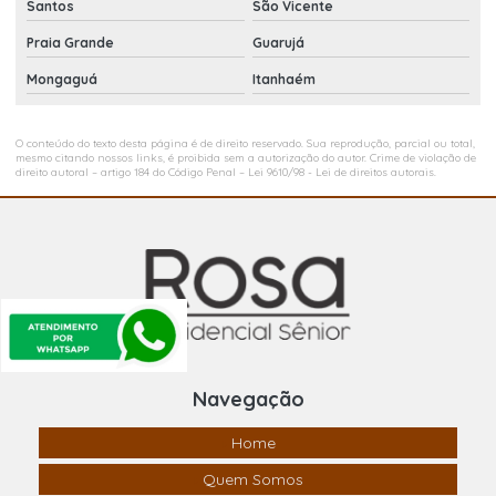
Santos
São Vicente
Praia Grande
Guarujá
Mongaguá
Itanhaém
O conteúdo do texto desta página é de direito reservado. Sua reprodução, parcial ou total,
mesmo citando nossos links, é proibida sem a autorização do autor. Crime de violação de
direito autoral – artigo 184 do Código Penal –
Lei 9610/98 - Lei de direitos autorais
.
Navegação
Home
Quem Somos