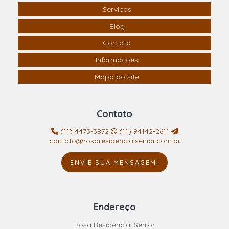
Serviços
Blog
Contato
Informações
Mapa do site
Contato
(11) 4473-3872
(11) 94142-2611
contato@rosaresidencialsenior.com.br
ENVIE SUA MENSAGEM!
Endereço
Rosa Residencial Sênior