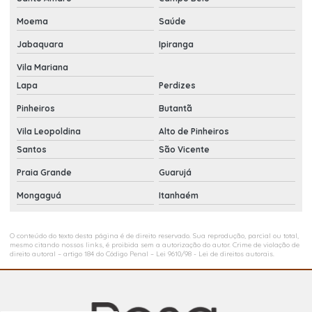
Moema
Saúde
Jabaquara
Ipiranga
Vila Mariana
Lapa
Perdizes
Pinheiros
Butantã
Vila Leopoldina
Alto de Pinheiros
Santos
São Vicente
Praia Grande
Guarujá
Mongaguá
Itanhaém
O conteúdo do texto desta página é de direito reservado. Sua reprodução, parcial ou total,
mesmo citando nossos links, é proibida sem a autorização do autor. Crime de violação de
direito autoral – artigo 184 do Código Penal –
Lei 9610/98 - Lei de direitos autorais
.