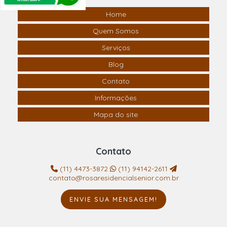
Home
Quem Somos
Serviços
Blog
Contato
Informações
Mapa do site
Contato
(11) 4473-3872
(11) 94142-2611
contato@rosaresidencialsenior.com.br
ENVIE SUA MENSAGEM!