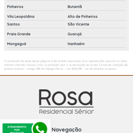
Pinheiros
Butantã
Vila Leopoldina
Alto de Pinheiros
Santos
São Vicente
Praia Grande
Guarujá
Mongaguá
Itanhaém
O conteúdo do texto desta página é de direito reservado. Sua reprodução, parcial ou total,
mesmo citando nossos links, é proibida sem a autorização do autor. Crime de violação de
direito autoral – artigo 184 do Código Penal –
Lei 9610/98 - Lei de direitos autorais
.
Navegação