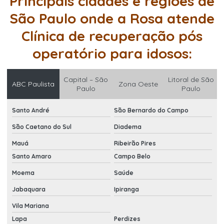
Principais cidades e regiões de
São Paulo onde a Rosa atende
Clínica de recuperação pós
operatório para idosos:
Capital – São
Litoral de São
ABC Paulista
Zona Oeste
Paulo
Paulo
Santo André
São Bernardo do Campo
São Caetano do Sul
Diadema
Mauá
Ribeirão Pires
Santo Amaro
Campo Belo
Moema
Saúde
Jabaquara
Ipiranga
Vila Mariana
Lapa
Perdizes