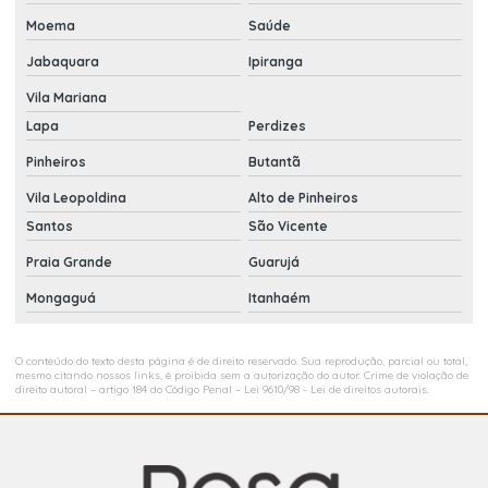
Moema
Saúde
Jabaquara
Ipiranga
Vila Mariana
Lapa
Perdizes
Pinheiros
Butantã
Vila Leopoldina
Alto de Pinheiros
Santos
São Vicente
Praia Grande
Guarujá
Mongaguá
Itanhaém
O conteúdo do texto desta página é de direito reservado. Sua reprodução, parcial ou total,
mesmo citando nossos links, é proibida sem a autorização do autor. Crime de violação de
direito autoral – artigo 184 do Código Penal –
Lei 9610/98 - Lei de direitos autorais
.