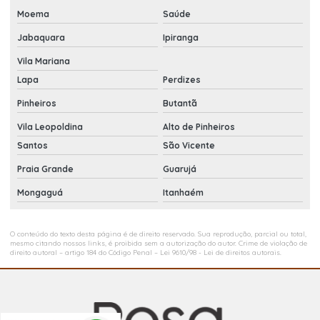
Moema
Saúde
Jabaquara
Ipiranga
Vila Mariana
Lapa
Perdizes
Pinheiros
Butantã
Vila Leopoldina
Alto de Pinheiros
Santos
São Vicente
Praia Grande
Guarujá
Mongaguá
Itanhaém
O conteúdo do texto desta página é de direito reservado. Sua reprodução, parcial ou total,
mesmo citando nossos links, é proibida sem a autorização do autor. Crime de violação de
direito autoral – artigo 184 do Código Penal –
Lei 9610/98 - Lei de direitos autorais
.