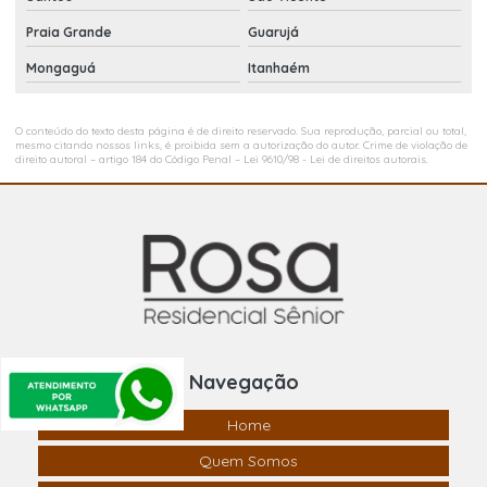
Praia Grande
Guarujá
Mongaguá
Itanhaém
O conteúdo do texto desta página é de direito reservado. Sua reprodução, parcial ou total,
mesmo citando nossos links, é proibida sem a autorização do autor. Crime de violação de
direito autoral – artigo 184 do Código Penal –
Lei 9610/98 - Lei de direitos autorais
.
Navegação
Home
Quem Somos