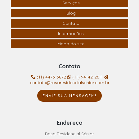
Serviços
Blog
Contato
Informações
Mapa do site
Contato
(11) 4473-3872
(11) 94142-2611
contato@rosaresidencialsenior.com.br
ENVIE SUA MENSAGEM!
Endereço
Rosa Residencial Sênior