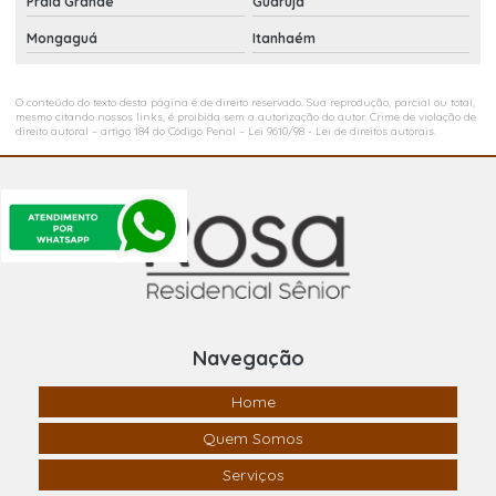
Praia Grande
Guarujá
Mongaguá
Itanhaém
O conteúdo do texto desta página é de direito reservado. Sua reprodução, parcial ou total,
mesmo citando nossos links, é proibida sem a autorização do autor. Crime de violação de
direito autoral – artigo 184 do Código Penal –
Lei 9610/98 - Lei de direitos autorais
.
Navegação
Home
Quem Somos
Serviços