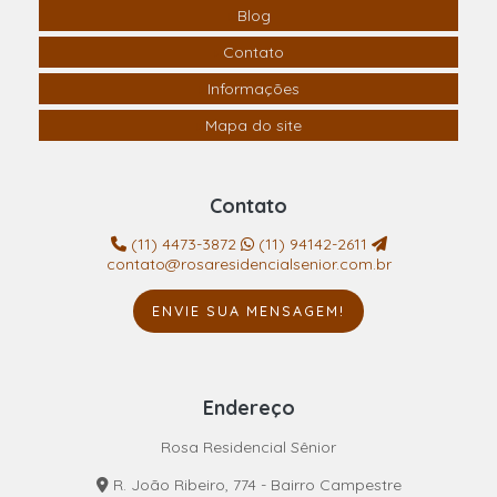
Blog
Contato
Informações
Mapa do site
Contato
(11) 4473-3872
(11) 94142-2611
contato@rosaresidencialsenior.com.br
ENVIE SUA MENSAGEM!
Endereço
Rosa Residencial Sênior
R. João Ribeiro, 774 - Bairro Campestre